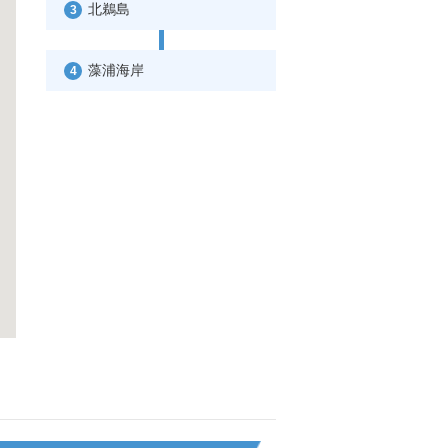
北鵜島
3
藻浦海岸
4