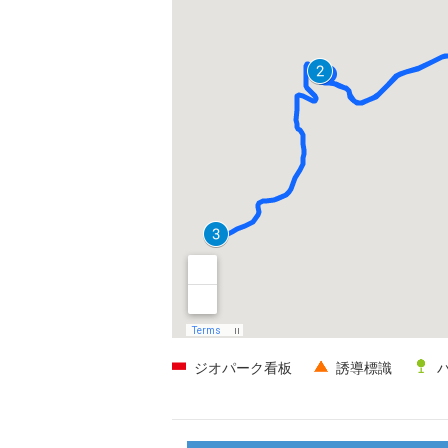
ジオパーク看板
誘導標識
バ