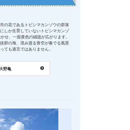
市の花であるトビシマカンゾウの群落
にしか生育していないトビシマカンゾ
咲かせ、一面黄色の絨毯が広がります。
抜群の海、澄み渡る青空が奏でる風景
っても過言ではありません。
大野亀