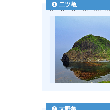
二ツ亀
1
大野亀
2