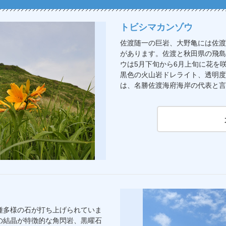
トビシマカンゾウ
佐渡随一の巨岩、大野亀には佐渡
があります。佐渡と秋田県の飛島
ウは5月下旬から6月上旬に花を
黒色の火山岩ドレライト、透明度
は、名勝佐渡海府海岸の代表と言
種多様の石が打ち上げられていま
の結晶が特徴的な角閃岩、黒曜石