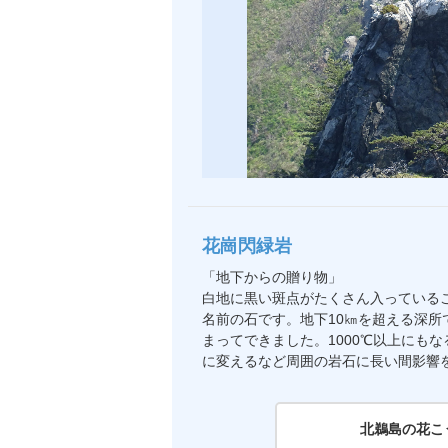
花崗閃緑岩
「地下からの贈り物」
白地に黒い斑点がたくさん入っている
名前の石です。地下10㎞を超える深所
まってできました。1000℃以上にも
に変えるなど周囲の岩石に長い間影響
北鵜島の花こ