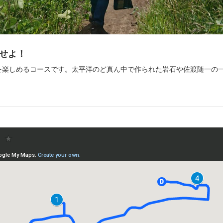
感せよ！
を楽しめるコースです。太平洋のど真ん中で作られた岩石や佐渡随一の