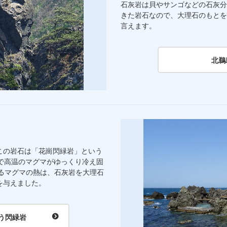
石灰岩は貝やサンゴなどの石灰分
きた岩石なので、大理石のもとを
言えます。
北鵜
この岩石は「花崗閃緑岩」という
で高温のマグマがゆっくり冷え固
なるマグマの熱は、石灰岩を大理石
を与えました。
う閃緑岩