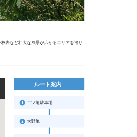
一枚岩など壮大な風景が広がるエリアを巡り
ルート案内
二ツ亀駐車場
1
大野亀
2