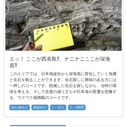
エッ！ ここが西表島⁈、ナニナニここが深海
底⁈
このエリアでは、日本海誕生から深海底に変化していく地層
と化石を観ることができます。化石探しに興味のある方には
一押しのコースです。絶滅した化石を探しながら、当時の環
境を考える、そして佐渡の成り立ちや日本海の変遷を想像す
る、ワクワク感満載のコースです。
初心者向け
家族向け
1～10人
3～4時間