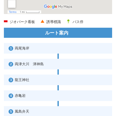
ジオパーク看板
誘導標識
バス停
ルート案内
両尾海岸
1
両津大川 津神島
2
龍王神社
3
赤亀岩
4
風島弁天
5