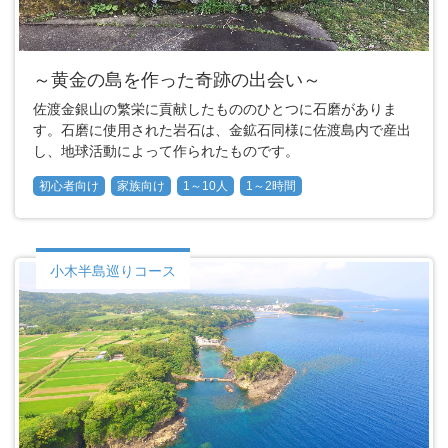
～黄金の島を作った奇跡の出会い～
佐渡金銀山の繁栄に貢献したもののひとつに石磨がありま
す。石磨に使用された岩石は、金鉱石同様に佐渡島内で産出
し、地球活動によって作られたものです。
初心者向け
家族向け
1～10人
1～2時間
小木半島巡りコース