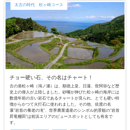
太古の時代 松ヶ崎コース
チョー硬い石、その名はチャート！
古の港松ヶ崎（鴻ノ瀬）は、順徳上皇、日蓮、世阿弥など歴
史上の偉人が上陸しました。砂嘴が伸びた松ヶ崎の海岸には
数億年前の古い岩石であるチャートが見られ、とても硬い特
徴からかつて火打石に使われました。その他、佐渡の名
瀑”岩首の養老の滝”、世界農業遺産のシンボル的景観の”岩首
昇竜棚田”は前浜エリアのビュースポットとしても有名で
す。