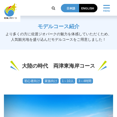
日本語
ENGLISH
モデルコース紹介
より多くの方に佐渡ジオパークの魅力を体感していただくため、
人気観光地を盛り込んだモデルコースをご用意しました！
大陸の時代 両津東海岸コース
初心者向け
家族向け
1～10人
3～4時間