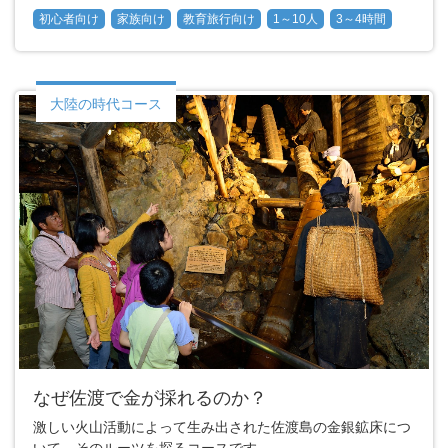
初心者向け
家族向け
教育旅行向け
1～10人
3～4時間
大陸の時代コース
なぜ佐渡で金が採れるのか？
激しい火山活動によって生み出された佐渡島の金銀鉱床につ
いて、そのルーツを探るコースです。