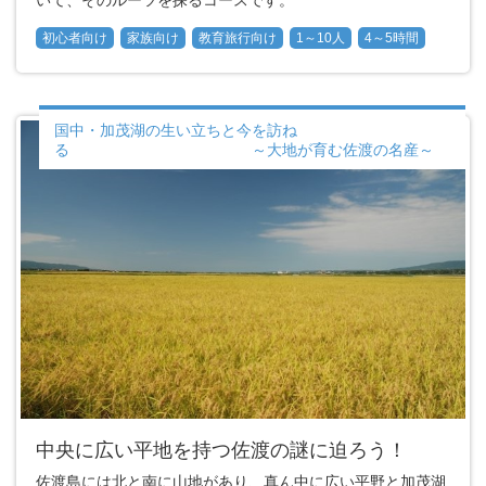
初心者向け
家族向け
教育旅行向け
1～10人
4～5時間
国中・加茂湖の生い立ちと今を訪ね
る ～大地が育む佐渡の名産～
中央に広い平地を持つ佐渡の謎に迫ろう！
佐渡島には北と南に山地があり、真ん中に広い平野と加茂湖