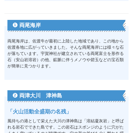
両尾海岸
1
両尾海岸は、佐渡牛が最初に上陸した地域であり、この地から
佐渡各地に広がっていきました。そんな両尾海岸には様々な石
が落ちています。宇賀神社が建立されている両尾富士を形作る
石（安山岩溶岩）の他、鉱脈に伴うメノウや碧玉などの宝石類
が簡単に見つかります。
両津大川 津神島
2
「火山活動全盛期の名残」
風待ちの港として栄えた大川の津神島は「溶結凝灰岩」と呼ば
れる岩石でできた島です。この岩石はスポンジのように穴がた