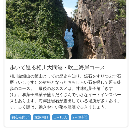
歩いて巡る相川大間港・吹上海岸コース
相川金銀山の鉱山としての歴史を知り、鉱石をすりつぶす石
磨（いしうす）の材料となったおもしろい石を探して巡る徒
歩のコース。 最後のおススメは、甘味処菓子舗「きす
け」。和菓子洋菓子盛りだくさんで小さなイートインスペー
スもあります。海岸は岩石が露出している場所が多くありま
す。歩く際は、動きやすい靴や服装で歩きましょう。
初心者向け
家族向け
1～10人
2～3時間