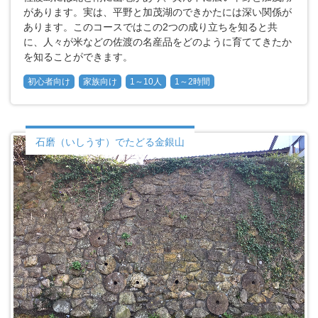
があります。実は、平野と加茂湖のできかたには深い関係が
あります。このコースではこの2つの成り立ちを知ると共
に、人々が米などの佐渡の名産品をどのように育ててきたか
を知ることができます。
初心者向け
家族向け
1～10人
1～2時間
石磨（いしうす）でたどる金銀山