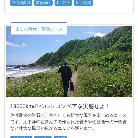
初心者向け
家族向け
1～10人
3～4時間
太古の時代 藻浦コース
13000kmのベルトコンベアを実感せよ！
佐渡最古の岩石と、荒々しくも雄大な風景を楽しめるコース
です。太平洋のど真ん中で作られた岩石や佐渡随一の一枚岩
など壮大な風景が広がるエリアを巡ります。