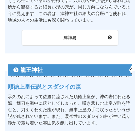
くさん空いているのが特徴です。穴の形や並びを少し離れた場
所から観察すると細長い形の穴が、同じ方向にならんでいるよ
うに見えます。この岩は、津神神社の狛犬の台座にも使われ、
地域の人々の生活にも深く関わっています。
津神島
龍王神社
3
順徳上皇伝説とスダジイの森
承久の乱によって佐渡に流された順徳上皇が、沖の岩にわたる
際、懐刀を海中に落としてしまった。嘆き悲しむ上皇が歌を読
むと、刀をくわえた龍が現れ、無事上皇の手に戻ったという伝
説が残されています。また、暖帯性のスダジイの林が生い茂り
静かで落ち着いた雰囲気を醸し出しています。