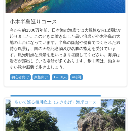
小木半島巡りコース
今から約1300万年前、日本海の海底では大規模な火山活動が
起りました。このときに噴き出した黒い溶岩が小木半島の大
地の土台になっています。半島の隆起や侵食でつくられた独
特な風景は、国の天然記念物及び名勝の指定を受けていま
す。風光明媚な風景を思いっきり堪能してください。海岸は
岩石が露出している場所が多くあります。歩く際は、動きや
すい靴や服装で歩きましょう。
初心者向け
家族向け
1～10人
4時間
歩いて巡る相川吹上（ふきあげ）海岸コース