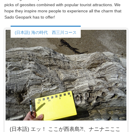
picks of geosites combined with popular tourist attractions. We
hope they inspire more people to experience all the charm that
Sado Geopark has to offer!
(日本語) 海の時代 西三川コース
(日本語) エッ！ ここが西表島⁈、ナニナニここ