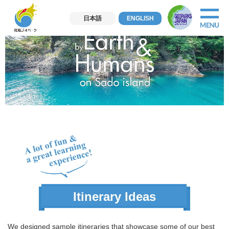
日本語
ENGLISH
Itinerary Ideas
We designed sample itineraries that showcase some of our best