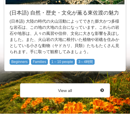
(日本語) 自然・歴史・文化が薫る東佐渡の魅力
(日本語) 大陸の時代の火山活動によってできた膨大かつ多様
な岩石は、この地の大地の土台になっています。これらの岩
石や地形は、人々の風習や信仰、文化に大きな影響を及ぼし
ました。また、火山岩の大地に根付いた植物や岩礁を住みか
としている小さな動物（ヤドカリ、貝類）たちもたくさん見
られます。手に取って観察してみましょう。
Beginners
Families
1 – 10 people
3～4時間
View all