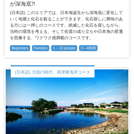
が深海底⁈
(日本語) このエリアでは、日本海誕生から深海底に変化して
いく地層と化石を観ることができます。化石探しに興味のあ
る方には一押しのコースです。絶滅した化石を探しながら、
当時の環境を考える、そして佐渡の成り立ちや日本海の変遷
を想像する、ワクワク感満載のコースです。
Beginners
Families
1 – 10 people
3～4時間
(日本語) 大陸の時代 両津東海岸コース