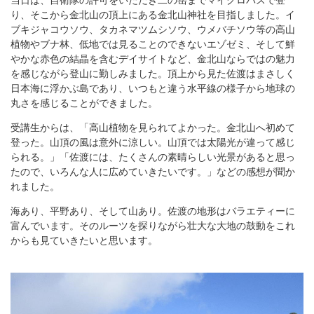
り、そこから金北山の頂上にある金北山神社を目指しました。イ
ブキジャコウソウ、タカネマツムシソウ、ウメバチソウ等の高山
植物やブナ林、低地では見ることのできないエゾゼミ、そして鮮
やかな赤色の結晶を含むデイサイトなど、金北山ならではの魅力
を感じながら登山に勤しみました。頂上から見た佐渡はまさしく
日本海に浮かぶ島であり、いつもと違う水平線の様子から地球の
丸さを感じることができました。
受講生からは、「高山植物を見られてよかった。金北山へ初めて
登った。山頂の風は意外に涼しい。山頂では太陽光が違って感じ
られる。」「佐渡には、たくさんの素晴らしい光景があると思っ
たので、いろんな人に広めていきたいです。」などの感想が聞か
れました。
海あり、平野あり、そして山あり。佐渡の地形はバラエティーに
富んでいます。そのルーツを探りながら壮大な大地の鼓動をこれ
からも見ていきたいと思います。