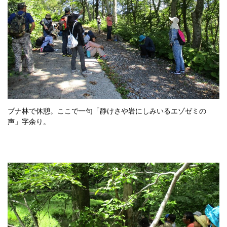
ブナ林で休憩。ここで一句「静けさや岩にしみいるエゾゼミの
声」字余り。