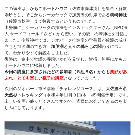
この講座は、
かもこボートハウス
（佐渡市両津湊）を集合・解散
場
所とし、そこからシーカヤックで加茂湖の対岸である
樹崎神社
（佐
渡市秋津）まで往復するというものでした。
出発前に、シーカヤックの操法をインストラクターさん（NPO法
人 サードフィールドさど）から習い、その後、樹崎神社を目指し
ました。樹崎神
社では、ジオパーク推進室の学芸員が佐渡の成り
立ちと加茂湖ので
き方、
加茂湖と人々の暮らしの関わり
につい
て、わかりやすく解説
をしました。
復路は、途中で牡蠣の養殖いかだを見学し、皆様、無事にかもこ
ボ
ートハウスに帰着しました。
今回の講座に参加されたどの参加者（５組８名）からも
笑顔があ
ふ
れ、とても楽しい様子の講座
となっていました。
次回のジオパーク市民講座「チャレンジコース」は、
大佐渡石名
天
然杉トレッキング
（令和４年11月３日(木・祝)開催予定）
です。
楽しい企画が盛りだくさんですので、皆様にお会いできるの
を楽
しみにしております。