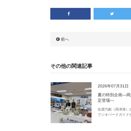
前へ
その他の関連記事
2026年07月31日
夏の特別企画―両
定登場―
佐渡汽船（両津港）
でジオパークガイド