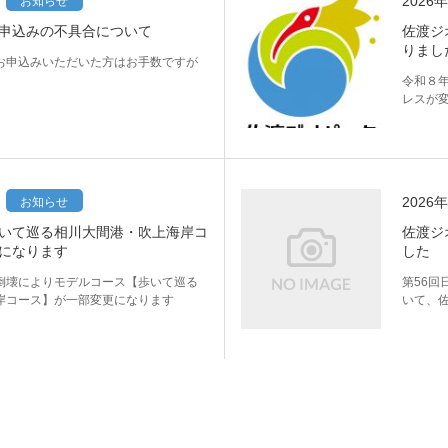
2026
お知らせ
申込みの不具合について
佐渡ジ
りまし
お申込みいただいた方はお手数ですが
。
令和８
レスが
2026
お知らせ
いて巡る相川大間港・吹上海岸コ
佐渡ジ
になります
した
倒壊によりモデルコース【歩いて巡る
第56回
岸コース】が一部変更になります
いて、