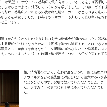
イドが新型コロナウイルス感染症で現在分かっていることをまず説明し
識しながらどのように対応していくのかを学びました。その後、ガイド
本的方針、感染症疑いのある症状が出た場合にガイドがとるべき対応の
具類などを確認しました。お客様もジオガイドも安心して佐渡島内を巡
ると思います。
湾（せんかくわん）の特徴や魅力を学ぶ研修会が開かれました。23名
海中透視船が欠航となったため、尖閣湾を海から観察することはできま
指導員と共に遊歩道を歩きながら、尖閣湾の崖のなりたちや指導員おス
教えてもらいました。残った時間で海岸段丘についても学び充実した研
相川消防署の方から、心肺蘇生などを行う際に新型コ
ナウイルスなどの感染症に対応しながら注意するべき
などを分かりやすい説明で教えていただきました。ま
た、ジオガイドの質問にも丁寧に答えていただきまし
た。