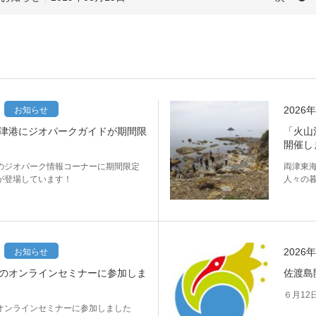
2026
お知らせ
津港にジオパークガイドが期間限
「火山
開催し
のジオパーク情報コーナーに期間限定
両津東
が登場しています！
人々の
2026
お知らせ
のオンラインセミナーに参加しま
佐渡島
６月12
オンラインセミナーに参加しました