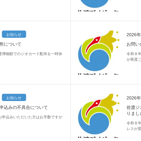
2026
お知らせ
所について
お問い
渡博物館でのジオカード配布を一時休
令和８
が再度
2026
お知らせ
申込みの不具合について
佐渡ジ
りまし
お申込みいただいた方はお手数ですが
。
令和８
レスが