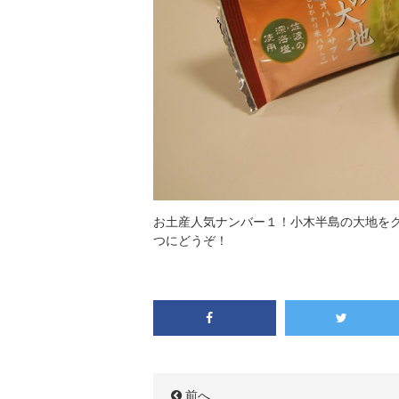
お土産人気ナンバー１！小木半島の大地を
つにどうぞ！
前へ