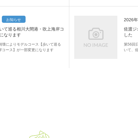
2026
お知らせ
いて巡る相川大間港・吹上海岸コ
佐渡ジ
になります
した
倒壊によりモデルコース【歩いて巡る
第56回
岸コース】が一部変更になります
いて、