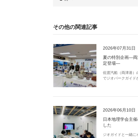
その他の関連記事
2026年07月31日
夏の特別企画―両
定登場―
佐渡汽船（両津港）
でジオパークガイド
2026年06月10日
日本地理学会主催
した
ジオガイドと一緒に