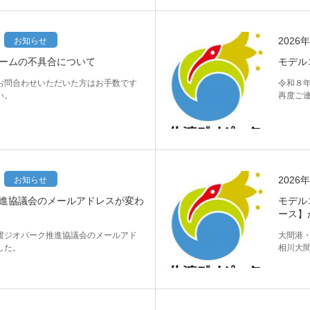
2026
お知らせ
ームの不具合について
モデル
お問合わせいただいた方はお手数です
令和８
い。
再度ご
2026
お知らせ
進協議会のメールアドレスが変わ
モデル
ース】
渡ジオパーク推進協議会のメールアド
大間港
した。
相川大