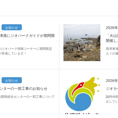
2026
お知らせ
津港にジオパークガイドが期間限
「火山
開催し
のジオパーク情報コーナーに期間限定
両津東
が登場しています！
人々の
2026
お知らせ
ンターの一部工事のお知らせ
ジオカ
渡島開発総合センターの一部工事について
臨時休
止して