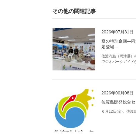
その他の関連記事
2026年07月31日
夏の特別企画―両
定登場―
佐渡汽船（両津港）
でジオパークガイド
2026年06月08日
佐渡島開発総合セ
６月12日(金)、佐