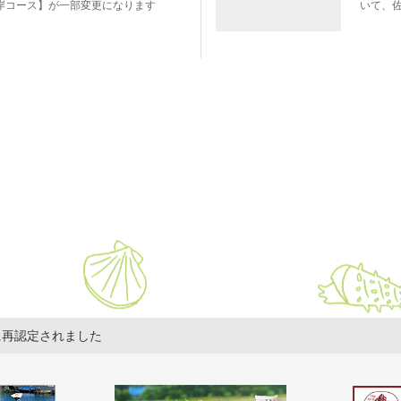
岸コース】が一部変更になります
いて、
に再認定されました