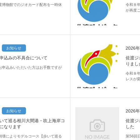
渡博物館でのジオカード配布を一時休
令和８
が再度
2026
お知らせ
申込みの不具合について
佐渡ジ
りまし
お申込みいただいた方はお手数ですが
。
令和８
レスが
2026
お知らせ
いて巡る相川大間港・吹上海岸コ
佐渡ジ
になります
した
倒壊によりモデルコース【歩いて巡る
第56回