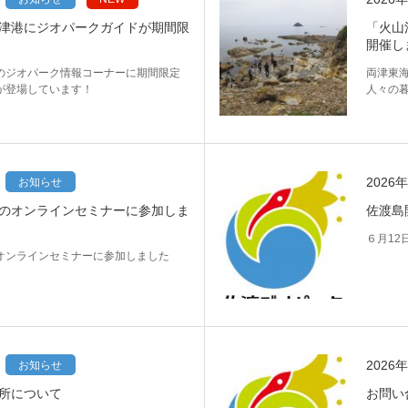
津港にジオパークガイドが期間限
「火山
開催し
のジオパーク情報コーナーに期間限定
両津東
が登場しています！
人々の
2026
お知らせ
のオンラインセミナーに参加しま
佐渡島
６月12
オンラインセミナーに参加しました
2026
お知らせ
所について
お問い