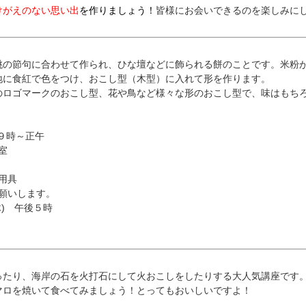
けがえのない思い出
を作
りましょう！
皆様にお会いできるのを楽しみに
桃の節句に合わせて作ら
れ、ひな壇などに飾られる餅のことです。米粉
地に食紅で色をつけ、おこし型（木型）に
入れて形を作ります。
のロゴマークのおこし型
、花や鳥など様々な形のおこし型で、味はもち
前９時～正午
室
用具
願いします。
木) 午後５時
ったり、海岸の石を火打
石にして火おこしをしたりする大人気講座です
マロを焼いて食べてみましょう！とっても
おいしいですよ！