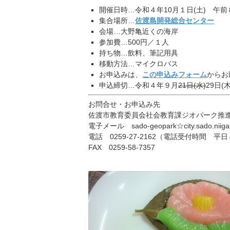
開催日時…令和４年10月１日(土) 午前
集合場所…
佐渡島開発総合センター
会場…大野亀近くの海岸
参加費…500円／１人
持ち物…飲料、筆記用具
移動方法…マイクロバス
お申込みは、
この申込みフォーム
からお
申込締切…令和４年９月
21日(水)
29日(
お問合せ・お申込み先
佐渡市教育委員会社会教育課ジオパーク推
電子メール sado-geopark☆city.sado.niiga
電話 0259-27-2162（電話受付時間 平
FAX 0259-58-7357