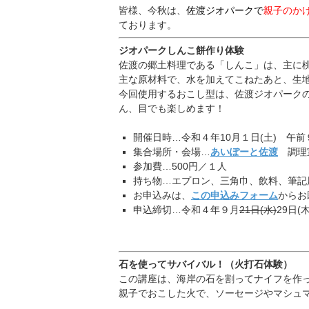
皆様、今秋は、
佐渡ジオパークで
親子のか
ております。
ジオパークしんこ餅作り体験
佐渡の郷土料理である「しんこ」は、主に
主な原材料で、水
を加えてこねたあと、生
今回使用するおこし型は、佐渡ジオパーク
ん、目でも楽しめ
ます！
開催日時…令和４年10月１日(土) 午
集合場所・会場…
あいぽーと佐渡
調理
参加費…500円／１人
持ち物…エプロン、三角巾、飲料、筆記
お申込みは、
この申込みフォーム
からお
申込締切…令和４年９月
21日(水)
29日(
石を使ってサバイバル！（火打石体験）
この講座は、海岸の石を割ってナイフを作
親子でおこした火
で、ソーセージやマシュ