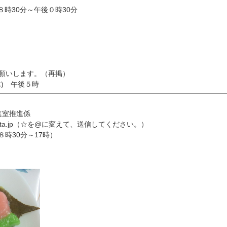
８時30分～午後０時30分
願いします。（再掲）
木) 午後５時
進室推進係
ta
.jp（☆を@に変えて、送信してください。）
日８時30分～17時）