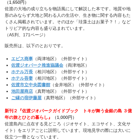
（1,650円）
佐渡の大地の成り立ちを物語風にして解説した本です。地質や地
形のみならず大地と関わる人の生活や、生き物に関する内容もた
くさん掲載されています。そのほか「珪藻土はお菓子？！」など
トリビア的な内容も盛り込まれています。
（A5判、171ページ）
販売所は、以下のとおりです。
エビス商事
（両津地区）（外部サイト）
佐渡ジオパーク推進協議会
（両津地区）
ホテル万長
（相川地区）（外部サイト）
ホテル吾妻
（相川地区）（外部サイト）
佐渡市立中央図書館
（金井地区）（外部サイト）
池田屋商店
（真野地区）（外部サイト）
ご縁の宿伊藤屋
（真野地区）（外部サイト）
新刊２『佐渡ジオパークガイドブック トキが舞う金銀の島 ３億
年の旅とひとの暮らし』
（
1,000円）
佐渡島内に点在する見どころ（ジオサイト、エコサイト、文化サ
イト）をエリアごとに説明しています。現地見学の際には大いに
役立つ一冊となっています。