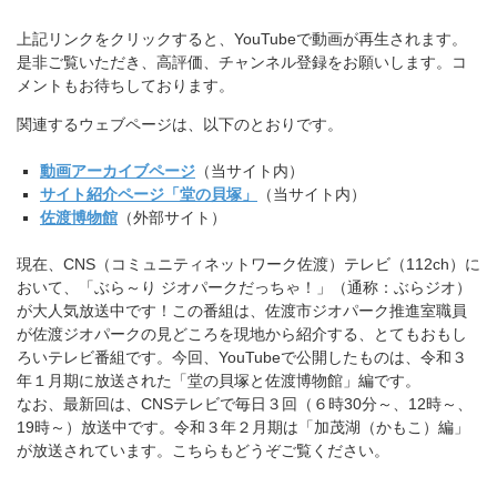
上記リンクをクリックすると、YouTubeで動画が再生されま
す。
是非ご覧いただき、高評価、チャンネル登録をお願いします。
コ
メントもお待ちしております。
関連するウェブページは、以下のとおりです。
動画アーカイブページ
（当サイト内）
サイト紹介ページ「堂の貝塚」
（当サイト内）
佐渡博物館
（外部サイト）
現在、CNS（コミュニティネットワーク佐渡）テレビ（112c
h）に
おいて、「ぶら～り ジオパークだっちゃ！」（通称：ぶらジオ）
が大人気放送中です！
この番組は、佐渡市ジオパーク推進室職員
が佐渡ジオパークの見ど
ころを現地から紹介する、とてもおもし
ろいテレビ番組です。今回、YouTubeで公開したものは、
令和３
年１月期に放送された「堂の貝塚と佐渡博物館」編です。
なお、最新回は、CNSテレビで毎日３回（６時30分～、12時
～、
19時～）放送中です。令和３年２月期は「加茂湖（かもこ）
編」
が放送されています。こちらもどうぞご覧ください。