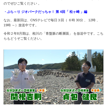
のでぜひご覧ください 。
・ぶら～り ジオパークだっちゃ！ 第 4回「 松ヶ崎 」編
なお、最新回は、CNSテレビで毎日３回（ ６時 30分 、 12時 、
19時 ～）放送中です。
令和２年8月期は、相川の「青盤脈の断層面」 を放送中です。こち
らもどうぞご覧ください。