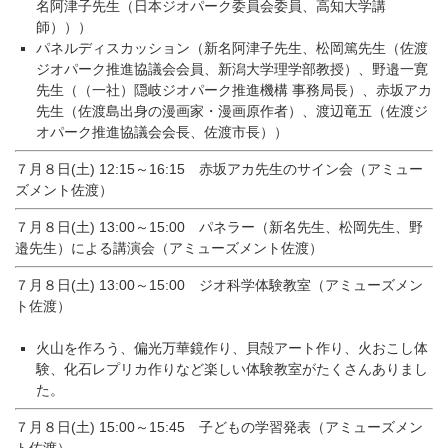
名
阿津子先生（日本ジオパーク委員会委員、高知大学講
師）））
パネルディスカッション（新名阿津子先生、松岡篤先生（佐渡
ジ
オパーク推進協議会会員、新潟大学理学部教授）、野邉一寛
先生（
（一社）隠岐ジオパーク推進機構 事務局長）、赤坂アカ
先生（佐渡島出身の漫画家・漫画原作者）、
渡辺竜五（佐渡ジ
オパーク推進協議会会長、佐渡市長））
７月８日(土) 12:15～16:15 赤坂アカ先生のサイン会（アミュー
ズメント佐渡）
７月８日(土) 13:00～15:00 パネラー（新名先生、松岡先生、野
邉先生）による講演会（アミュ
ーズメント佐渡）
７月８日(土) 13:00～15:00 ジオ科学体験教室（アミューズメン
ト佐渡）
火山を作ろう、偏光万華鏡作り、貝殻アート作り、
火おこし体
験、化石レプリカ作りなど楽しい体験教室がたくさんあ
りまし
た。
７月８日(土) 15:00～15:45 子どもの学習発表（アミューズメン
ト佐渡）