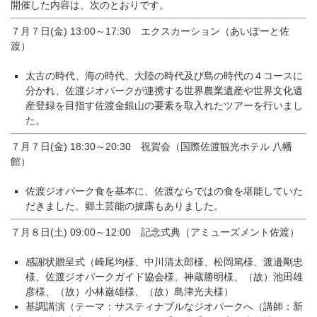
開催した内容は、次のとおりです。
７月７日(金) 13:00～17:30 エクスカーション（あいぽーと佐
渡）
太古の時代、海の時代、大陸の時代及び島の時代の４コースに
分
かれ、佐渡ジオパークが連携する世界農業遺産や世界文化遺
産登録
を目指す佐渡金銀山の要素を取入れたツアーを行いまし
た。
７月７日(金) 18:30～20:30 祝賀会（国際佐渡観光ホテル 八幡
館）
佐渡ジオパーク食を基本に、佐渡ならではの食を堪能していた
だ
きました。郷土芸能の披露もありました。
７月８日(土) 09:00～12:00 記念式典（アミューズメント佐渡）
感謝状贈呈式（崎尾均様、中川清太郎様、松岡篤様、
渡邉剛忠
様、佐渡ジオパークガイド協会様、神蔵勝明様、（故）
池田雄
彦様、（故）小林巌雄様、（故）島津光夫様）
基調講演（テーマ：サスティナブルなジオパークへ（講師：新