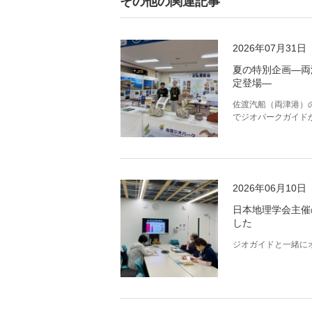
その他の関連記事
2026年07月31日
夏の特別企画―両
定登場―
佐渡汽船（両津港）
でジオパークガイド
2026年06月10日
日本地理学会主催
した
ジオガイドと一緒に