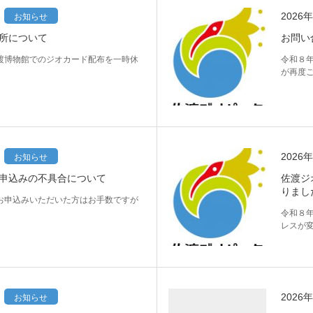
2026
お知らせ
所について
お問い
渡博物館でのジオカード配布を一時休
令和８
が再度
2026
お知らせ
申込みの不具合について
佐渡ジ
りまし
お申込みいただいた方はお手数ですが
。
令和８
レスが
2026
お知らせ