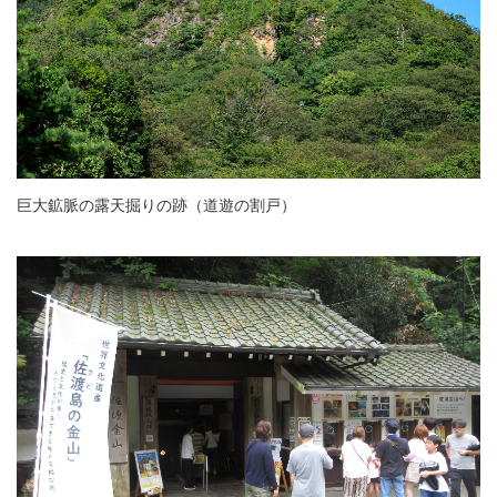
巨大鉱脈の露天掘りの跡（道遊の割戸）