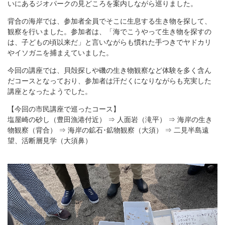
いにあるジオパークの見どころを案内しながら巡りました。
背合の海岸では、参加者全員でそこに生息する生き物を探して、
観察を行いました。参加者は、「海でこうやって生き物を探すの
は、子どもの頃以来だ」と言いながらも慣れた手つきでヤドカリ
やイソガニを捕まえていました。
今回の講座では、貝殻探しや磯の生き物観察など体験を多く含ん
だコースとなっており、参加者は汗だくになりながらも充実した
講座となったようでした。
【今回の市民講座で巡ったコース】
塩屋崎の砂し（豊田漁港付近） ⇒ 人面岩（滝平） ⇒ 海岸の生き
物観察（背合） ⇒ 海岸の鉱石･鉱物観察（大須） ⇒ 二見半島遠
望、活断層見学（大須鼻）