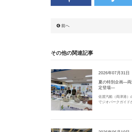
前へ
その他の関連記事
2026年07月31日
夏の特別企画―両
定登場―
佐渡汽船（両津港）
でジオパークガイド