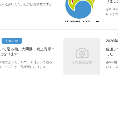
りまし
お申込みいただいた方はお手数ですが
。
令和８
レスが
2026
お知らせ
いて巡る相川大間港・吹上海岸コ
佐渡ジ
になります
した
倒壊によりモデルコース【歩いて巡る
第56回
岸コース】が一部変更になります
いて、