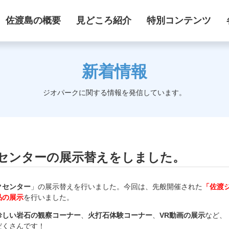
佐渡島の概要
見どころ紹介
特別コンテンツ
新着情報
ジオパークに関する情報を発信しています。
センターの展示替えをしました。
クセンター
」の展示替え
を行いました。今回は、先般開催された
「佐渡
品の展示
を行いました。
珍しい岩石の観察コーナ
ー
、
火打石体験コーナー
、
VR動画の展示
など、
だくさんです！