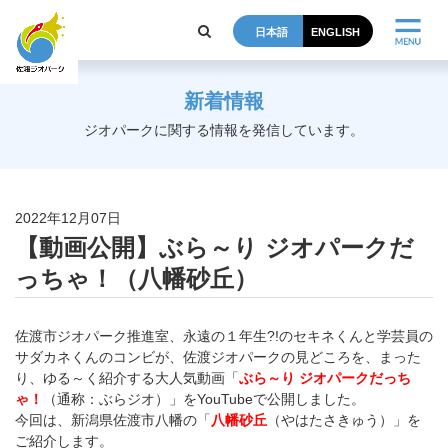
日本語
ENGLISH
新着情報
ジオパークに関する情報を発信しています。
2022年12月07日
【動画公開】ぶら～り ジオパークだ
っちゃ！（八幡砂丘）
佐渡市ジオパーク推進室、永遠の１年生?!のセキネくんと学芸員
の
サダカネくんのコンビが、佐渡ジオパークの見どころを、
まった
り、ゆる～く紹介する大人気動画「
ぶら～り ジオパークだっち
ゃ！
（通称：ぶらジオ）」をYouTubeで公
開しました。
今回は、新潟県佐渡市八幡の「
八幡砂丘
（やはたさきゅう）」を
ご紹介
します。