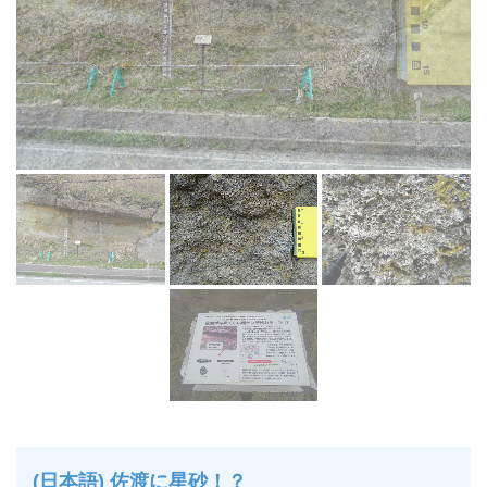
(日本語) 佐渡に星砂！？