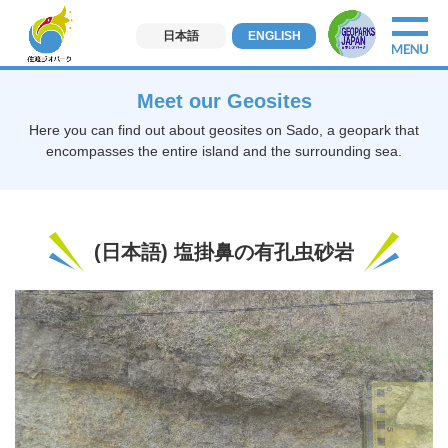
日本語
ENGLISH
Meet our Geosites
Here you can find out about geosites on Sado, a geopark that
encompasses the entire island and the surrounding sea.
(日本語) 塩掛鼻の有孔虫砂岩