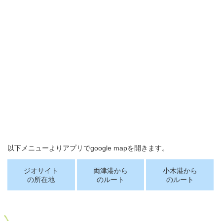
以下メニューよりアプリでgoogle mapを開きます。
ジオサイト
両津港から
小木港から
の所在地
のルート
のルート